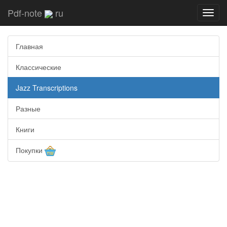
Pdf-note
ru
Toggl
navig
Главная
Классические
Jazz Transcriptions
Разные
Книги
Покупки