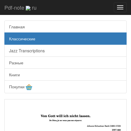
Pdf-note
ru
Toggl
navig
Главная
Классические
Jazz Transcriptions
Разные
Книги
Покупки