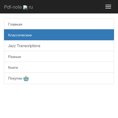
Pdf-note
ru
Toggl
navig
Главная
Классические
Jazz Transcriptions
Разные
Книги
Покупки