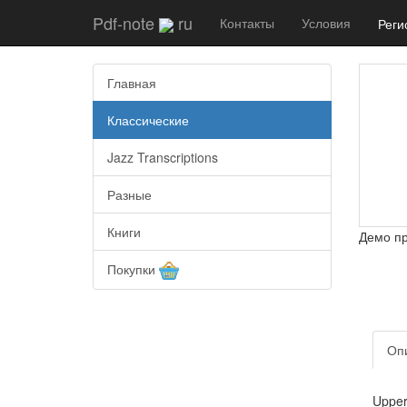
Pdf-note
ru
Контакты
Условия
Реги
Главная
Классические
Jazz Transcriptions
Разные
Книги
Демо п
Покупки
Оп
Upper