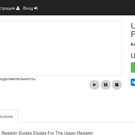
страция
Вход
U
F
К
Ц
родолжительность:
исание
 Register Etudes Etudes For The Upper Register