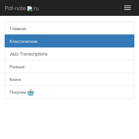
Pdf-note
ru
Toggl
navig
Главная
Классические
Jazz Transcriptions
Разные
Книги
Покупки