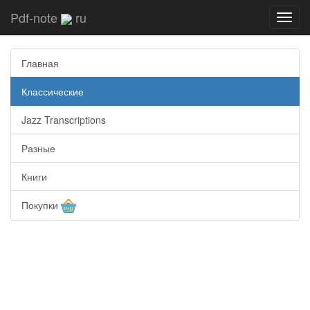
Pdf-note
ru
Toggl
navig
Главная
Классические
Jazz Transcriptions
Разные
Книги
Покупки