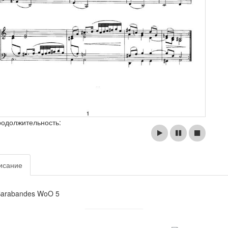
родолжительность:
исание
Sarabandes WoO 5