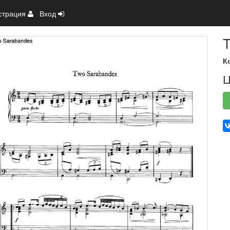
страция
Вход
T
К
Ц