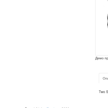
Демо п
Оп
Two 