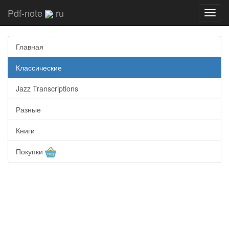
Pdf-note
ru
Toggl
navig
Главная
Классические
Jazz Transcriptions
Разные
Книги
Покупки