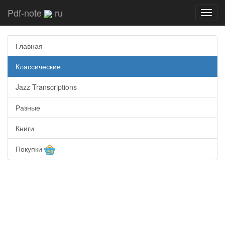
Pdf-note
ru
Toggl
navig
Главная
Классические
Jazz Transcriptions
Разные
Книги
Покупки