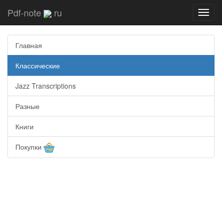
Pdf-note
ru
Toggl
navig
Главная
Классические
Jazz Transcriptions
Разные
Книги
Покупки