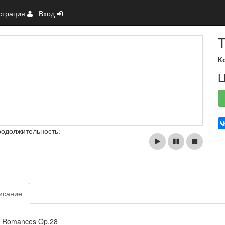
страция
Вход
T
К
Ц
родолжительность:
исание
 Romances Op.28