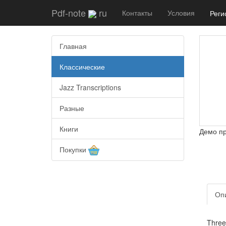
Pdf-note
ru
Контакты
Условия
Реги
Главная
Классические
Jazz Transcriptions
Разные
Книги
Демо п
Покупки
Оп
Three