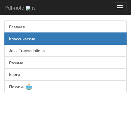
Pdf-note
ru
Toggl
navig
Главная
Классические
Jazz Transcriptions
Разные
Книги
Покупки