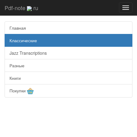
Pdf-note
ru
Toggl
navig
Главная
Классические
Jazz Transcriptions
Разные
Книги
Покупки