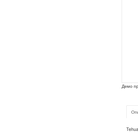
Демо п
Оп
Tehua