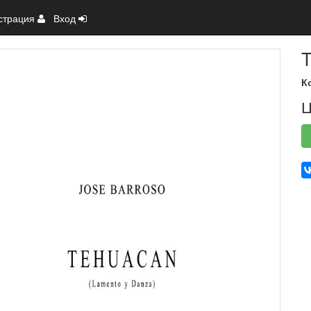
страция
Вход
T
К
Ц