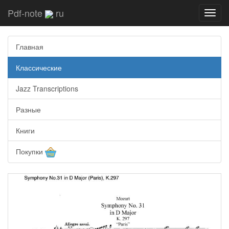
Pdf-note
ru
Toggl
navig
Главная
Классические
Jazz Transcriptions
Разные
Книги
Покупки