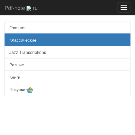
Pdf-note
ru
Toggl
navig
Главная
Классические
Jazz Transcriptions
Разные
Книги
Покупки