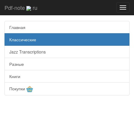
Pdf-note
ru
Toggl
navig
Главная
Классические
Jazz Transcriptions
Разные
Книги
Покупки