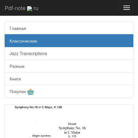
Pdf-note
ru
Toggl
navig
Главная
Классические
Jazz Transcriptions
Разные
Книги
Покупки