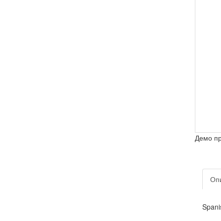
Демо п
Оп
Spani