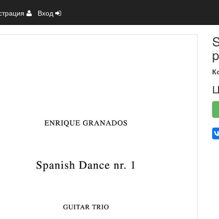
страция
Вход
S
p
К
Ц