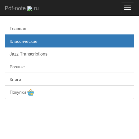
Pdf-note
ru
Toggl
navig
Главная
Классические
Jazz Transcriptions
Разные
Книги
Покупки