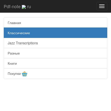
Pdf-note
ru
Toggl
navig
Главная
Классические
Jazz Transcriptions
Разные
Книги
Покупки