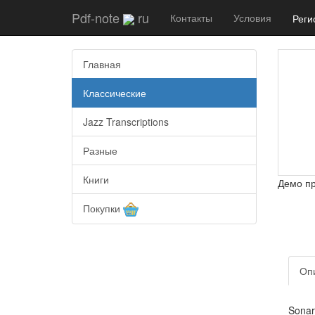
Pdf-note
ru
Контакты
Условия
Реги
Главная
Классические
Jazz Transcriptions
Разные
Книги
Демо п
Покупки
Оп
Sonare