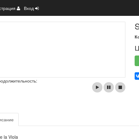
страция
Вход
S
К
Ц
родолжительность:
исание
 la Viola