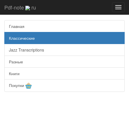
Pdf-note
ru
Toggl
navig
Главная
Классические
Jazz Transcriptions
Разные
Книги
Покупки