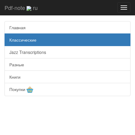
Pdf-note
ru
Toggl
navig
Главная
Классические
Jazz Transcriptions
Разные
Книги
Покупки