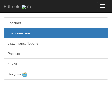
Pdf-note
ru
Toggl
navig
Главная
Классические
Jazz Transcriptions
Разные
Книги
Покупки