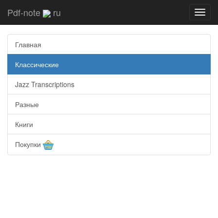
Pdf-note
ru
Toggl
navig
Главная
Классические
Jazz Transcriptions
Разные
Книги
Покупки