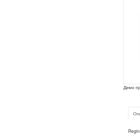
Демо п
Оп
Regin