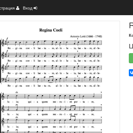
страция
Вход
R
К
Ц