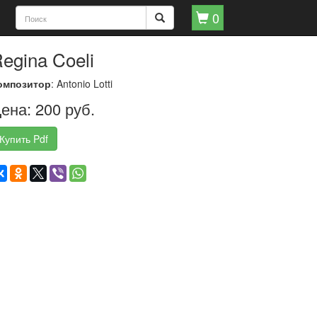
0
egina Coeli
омпозитор
: Antonio Lotti
ена: 200 руб.
Купить Pdf