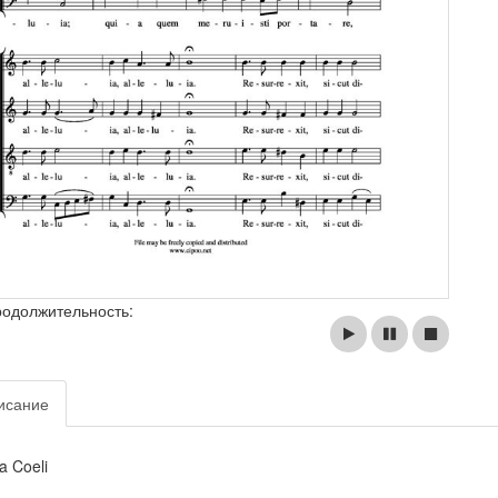
родолжительность:
исание
a Coeli