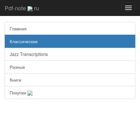
Pdf-note
ru
Toggl
navig
Главная
Классические
Jazz Transcriptions
Разные
Книги
Покупки