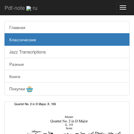
Pdf-note
ru
Toggl
navig
Главная
Классические
Jazz Transcriptions
Разные
Книги
Покупки