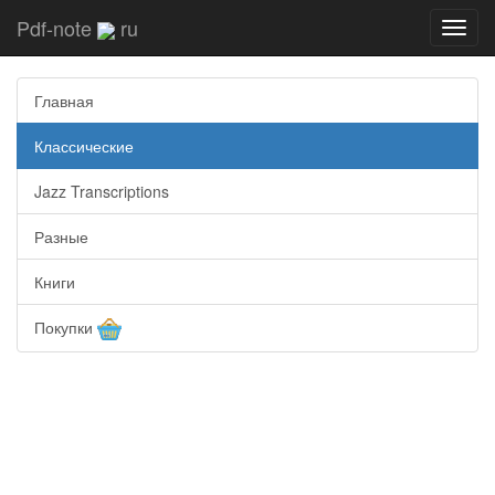
Pdf-note
ru
Toggl
navig
Главная
Классические
Jazz Transcriptions
Разные
Книги
Покупки