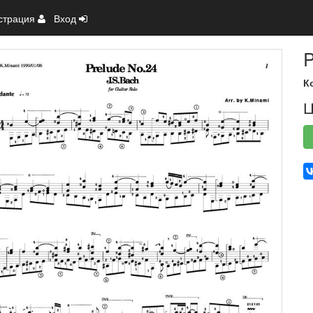
страция
Вход
P
К
Ц