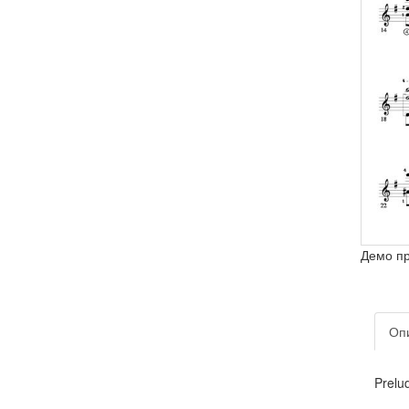
Демо п
Оп
Prelu