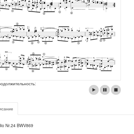
родолжительность:
исание
dio Nr.24 BWV869