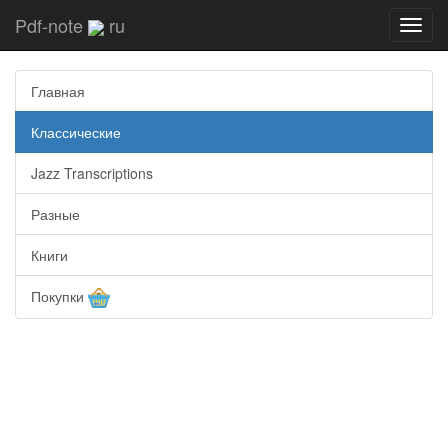
Pdf-note
ru
Toggl
navig
Главная
Классические
Jazz Transcriptions
Разные
Книги
Покупки