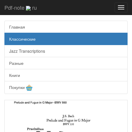
Pdf-note
ru
Toggl
navig
Главная
Классические
Jazz Transcriptions
Разные
Книги
Покупки