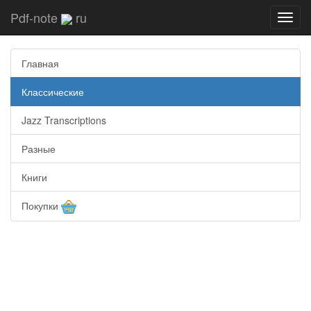
Pdf-note
ru
Toggl
navig
Главная
Классические
Jazz Transcriptions
Разные
Книги
Покупки