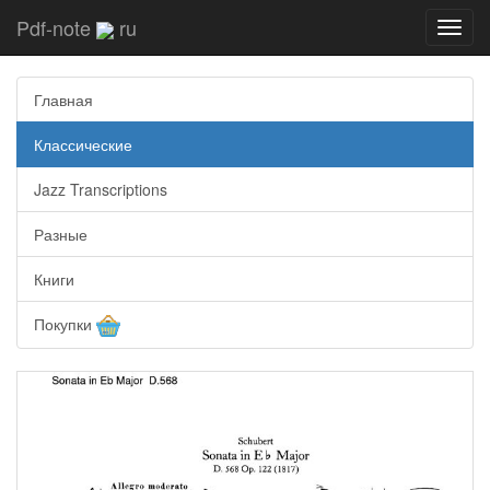
Pdf-note
ru
Toggl
navig
Главная
Классические
Jazz Transcriptions
Разные
Книги
Покупки