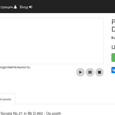
страция
Вход
P
D
К
Ц
родолжительность:
исание
 Sonata No.21 in Bb D.960 - Op.posth