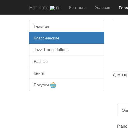
Pdf-note
ru
Контакты
Условия
Реги
Главная
Классические
Jazz Transcriptions
Разные
Книги
Демо п
Покупки
Оп
Piano