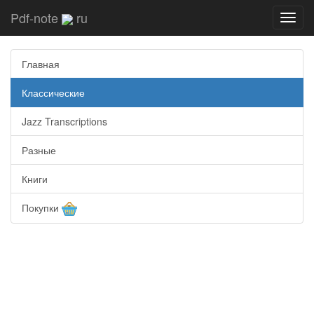
Pdf-note
ru
Toggl
navig
Главная
Классические
Jazz Transcriptions
Разные
Книги
Покупки