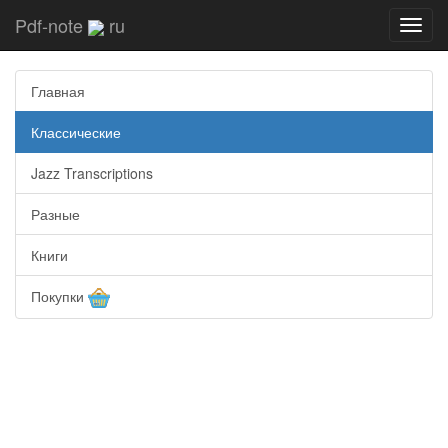
Pdf-note
ru
Toggl
navig
Главная
Классические
Jazz Transcriptions
Разные
Книги
Покупки