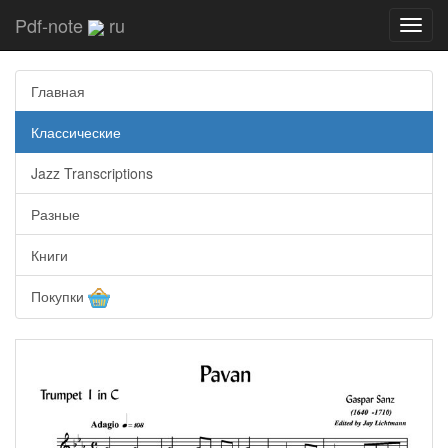
Pdf-note
ru
Toggl
navig
Главная
Классические
Jazz Transcriptions
Разные
Книги
Покупки