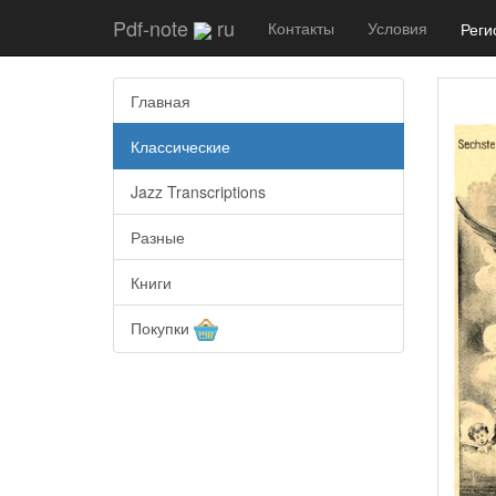
Pdf-note
ru
Контакты
Условия
Реги
Главная
Классические
Jazz Transcriptions
Разные
Книги
Покупки