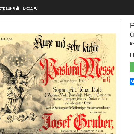
страция
Вход
P
u
К
Ц