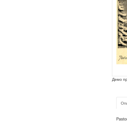
Демо п
Оп
Pasto