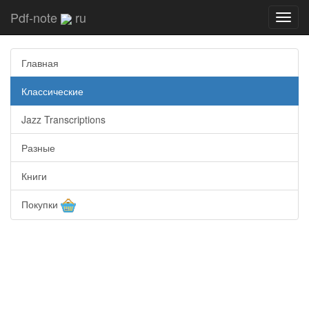
Pdf-note
ru
Toggl
navig
Главная
Классические
Jazz Transcriptions
Разные
Книги
Покупки