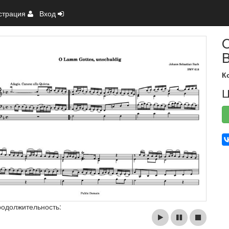
страция
Вход
O
К
Ц
родолжительность: