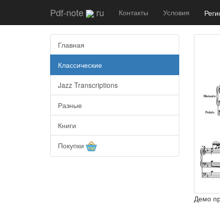
Pdf-note
ru
Контакты
Условия
Реги
Главная
Классические
Jazz Transcriptions
Разные
Книги
Покупки
Демо п