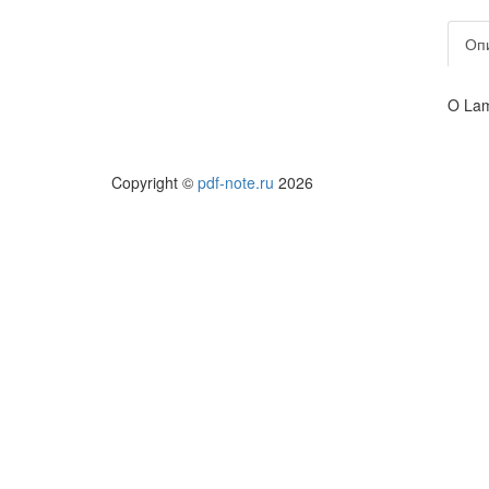
Оп
O Lam
Copyright ©
pdf-note.ru
2026