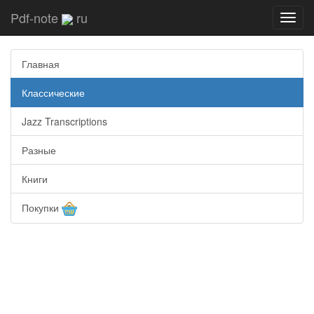
Pdf-note
ru
Toggl
navig
Главная
Классические
Jazz Transcriptions
Разные
Книги
Покупки