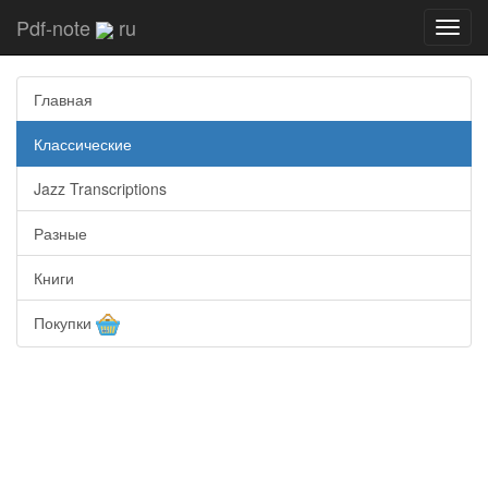
Pdf-note
ru
Toggl
navig
Главная
Классические
Jazz Transcriptions
Разные
Книги
Покупки