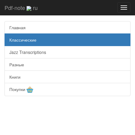
Pdf-note
ru
Toggl
navig
Главная
Классические
Jazz Transcriptions
Разные
Книги
Покупки