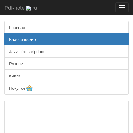
Pdf-note
ru
Toggl
navig
Главная
Классические
Jazz Transcriptions
Разные
Книги
Покупки