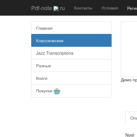
Pdf-note
ru
Контакты
Условия
Реги
Главная
Классические
Jazz Transcriptions
Разные
Книги
Демо п
Покупки
Оп
Noel