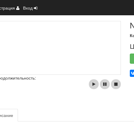
страция
Вход
N
К
Ц
родолжительность:
исание