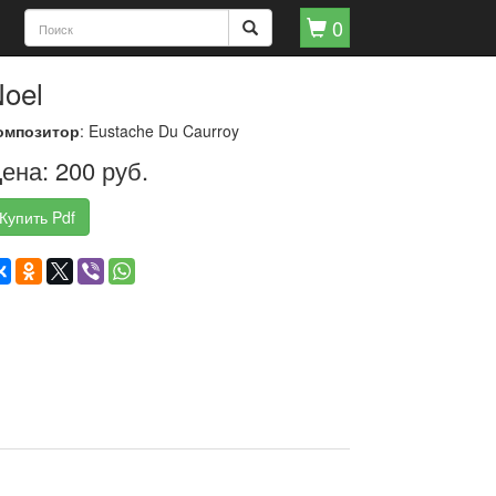
0
oel
омпозитор
: Eustache Du Caurroy
ена: 200 руб.
Купить Pdf