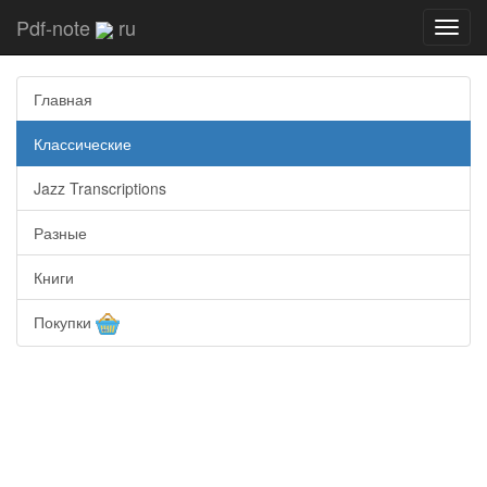
Pdf-note
ru
Toggl
navig
Главная
Классические
Jazz Transcriptions
Разные
Книги
Покупки