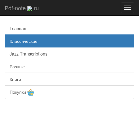
Pdf-note
ru
Toggl
navig
Главная
Классические
Jazz Transcriptions
Разные
Книги
Покупки