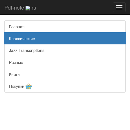
Pdf-note
ru
Toggl
navig
Главная
Классические
Jazz Transcriptions
Разные
Книги
Покупки